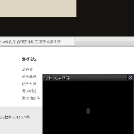
迷游戏伤身 合理安排时间 享受健康生活
游戏论坛
葫芦娃
烈火战神
烈火封神
魔龙崛起
游龙仙侠传
科技与数字[2012]570号