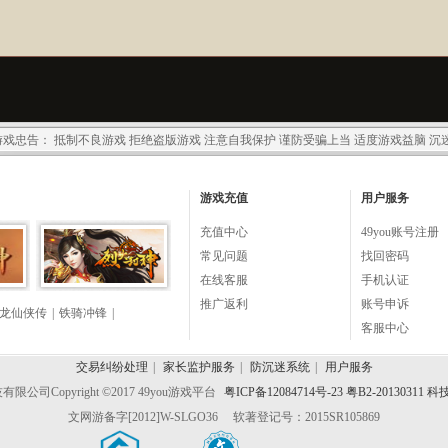
戏忠告： 抵制不良游戏 拒绝盗版游戏 注意自我保护 谨防受骗上当 适度游戏益脑 沉
游戏充值
用户服务
充值中心
49you账号注册
常见问题
找回密码
在线客服
手机认证
推广返利
账号申诉
龙仙侠传
|
铁骑冲锋
|
客服中心
交易纠纷处理
|
家长监护服务
|
防沉迷系统
|
用户服务
技有限公司
Copyright ©2017 49you游戏平台
粤ICP备12084714号-23 粤B2-20130311 
文网游备字[2012]W-SLGO36
软著登记号：2015SR105869