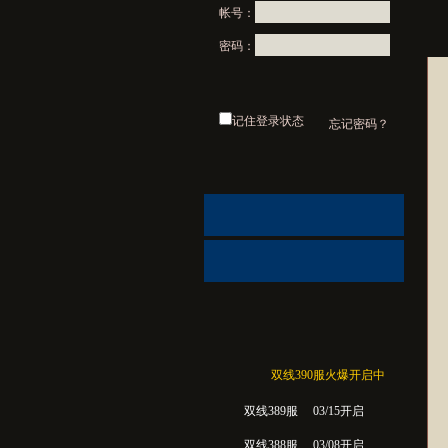
帐号：
密码：
记住登录状态
忘记密码？
双线390服火爆开启中
双线389服
03/15开启
双线388服
03/08开启