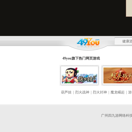
健康游
49you旗下热门
网页游戏
葫芦娃
|
烈火战神
|
烈火封神
|
魔龙崛起
|
游
广州四九游网络科