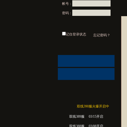
帐号：
密码：
记住登录状态
忘记密码？
双线390服火爆开启中
双线389服
03/15开启
双线388服
03/08开启