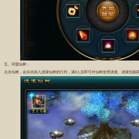
五、同盟仙树：
点击仙树，会自动加入浇灌仙树的行列，满8人后即可对仙树使用浇灌。浇灌也能