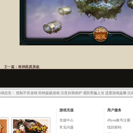
上一篇：
下一篇：
将神比武大会
将神星灵系统
戏忠告： 抵制不良游戏 拒绝盗版游戏 注意自我保护 谨防受骗上当 适度游戏益脑 沉
游戏充值
用户服务
充值中心
49you账号注册
常见问题
找回密码