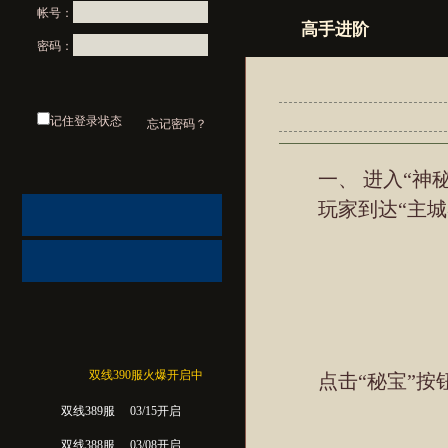
帐号：
高手进阶
密码：
记住登录状态
忘记密码？
一、 进入“神秘
玩家到达“主城界
双线390服火爆开启中
点击“秘宝”按钮
双线389服
03/15开启
双线388服
03/08开启