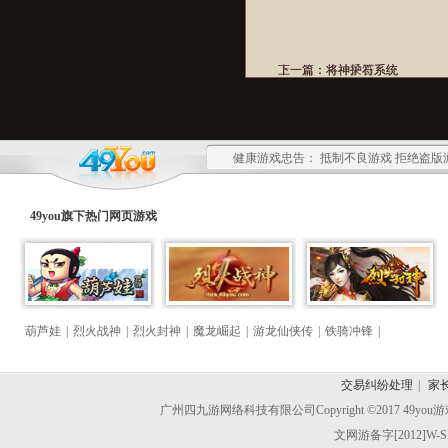
上一篇：
下一篇：
将神采石系统
将神护符系统
健康游戏忠告： 抵制不良游戏 拒绝盗版
49you旗下热门
网页游戏
葫芦娃
|
烈火战神
|
烈火封神
|
魔龙崛起
|
游龙仙侠传
|
铁骑冲锋
|
交易纠纷处理
|
家
广州四九游网络科技有限公司
Copyright ©2017 49y
文网游备字[2012]W-S