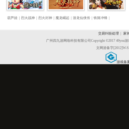
葫芦娃
|
烈火战神
|
烈火封神
|
魔龙崛起
|
游龙仙侠传
|
铁骑冲锋
|
交易纠纷处理
|
家
广州四九游网络科技有限公司
Copyright ©2017 49y
文网游备字[2012]W-S
游戏备