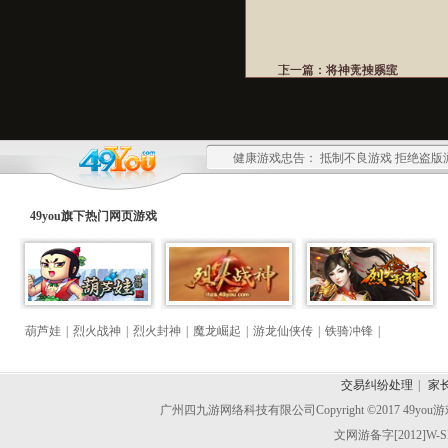
上一篇：
下一篇：
将神天神赐宝
将神竞技系统
健康游戏忠告： 抵制不良游戏 拒绝盗版
49you旗下热门
网页游戏
葫芦娃
|
烈火战神
|
烈火封神
|
魔龙崛起
|
游龙仙侠传
|
铁骑冲锋
|
交易纠纷处理
|
家
广州四九游网络科技有限公司
Copyright ©2017 49y
文网游备字[2012]W-S