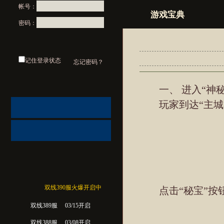
帐号：
游戏宝典
密码：
记住登录状态
忘记密码？
一、 进入“神秘
玩家到达“主城界
双线390服火爆开启中
点击“秘宝”按钮
双线389服
03/15开启
双线388服
03/08开启