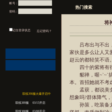
帐号：
热门搜索
密码：
将
记住登录状态
忘记密码？
吕布出与不出，
家伙是多么让人又
赵云的都轻笑不语
四十的紫将有很
貂禅，喔~`~`
本。首招她就不考
孟获，都说美女
双线390服火爆开启中
想象吗?群体降气
双线389服
03/15开启
孙策，吃装备太
双线388服
03/08开启