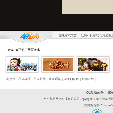
健康游戏忠告： 抵制不良游戏 拒绝盗版
49you旗下热门
网页游戏
葫芦娃
|
烈火战神
|
烈火封神
|
魔龙崛起
|
游龙仙侠传
|
铁骑冲锋
|
交易纠纷处理
|
家
广州四九游网络科技有限公司
Copyright ©2017 49y
文网游备字[2012]W-S