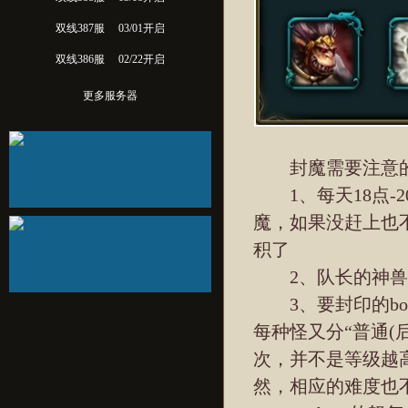
双线387服
03/01开启
双线386服
02/22开启
更多服务器
封魔需要注意的
1、每天18点-2
魔，如果没赶上也
积了
2、队长的神兽影
3、要封印的bo
每种怪又分“普通(后
次，并不是等级越
然，相应的难度也不