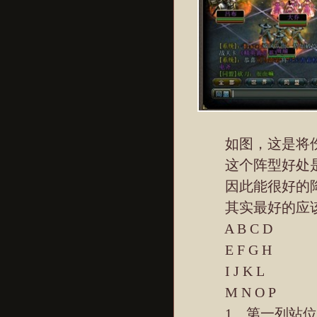
如图，这是将伤害
这个阵型好处是除
因此能很好的降
其实最好的应该
A B C D
E F G H
I J K L
M N O P
1、第一列站位A