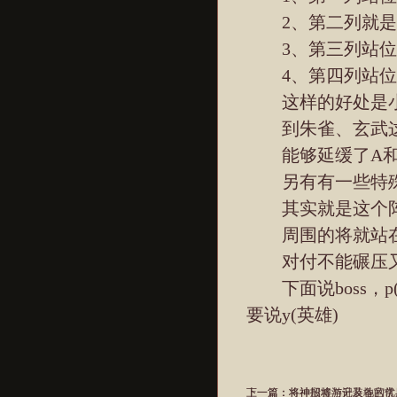
2、第二列就是组
3、第三列站位
4、第四列站位
这样的好处是小
到朱雀、玄武这类b
能够延缓了A和C
另有有一些特殊
其实就是这个阵
周围的将就站在
对付不能碾压又可
下面说boss，p
要说y(英雄)
上一篇：
下一篇：
将神招将与升装备的优
将神殷墟游记及地宫常