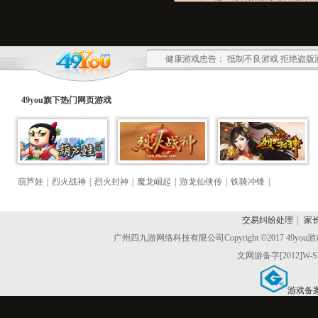
健康游戏忠告： 抵制不良游戏 拒绝盗版
49you旗下热门
网页游戏
葫芦娃
|
烈火战神
|
烈火封神
|
魔龙崛起
|
游龙仙侠传
|
铁骑冲锋
|
交易纠纷处理
|
家
广州四九游网络科技有限公司
Copyright ©2017 49y
文网游备字[2012]W-S
游戏备