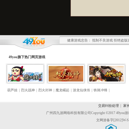
健康游戏忠告： 抵制不良游戏 拒绝盗版
49you旗下热门
网页游戏
葫芦娃
|
烈火战神
|
烈火封神
|
魔龙崛起
|
游龙仙侠传
|
铁骑冲锋
|
交易纠纷处理
|
家
广州四九游网络科技有限公司
Copyright ©2017 49y
文网游备字[2012]W-S