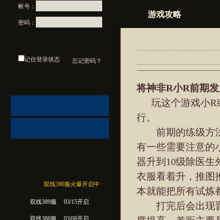
帐号：
游戏攻略
密码：
记住登录状态
忘记密码？
将神非R小R前期
玩这个游戏小R或
行。
前期的练级方法
有一些需要注意的
器升到10级除医生
衣服看着升，推图
双线390服火爆开启中
本就能把所有试炼
双线389服
03/15开启
打完后会出现晋
双线388服
03/08开启