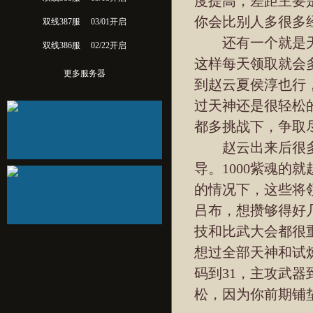
度提高，差距主要
你会比别人多很多
双线387服
03/01开启
还有一个就是天神
双线386服
02/22开启
这样每天领取就会
更多服务器
到赵云夏侯淳也行
过天神还是很轻松
都多挑战下，争取
赵云出来后很多
导。1000紫魂的
的情况下，这些将领
吕布，想攒够得好
技和比武大会都很
想过全部天神和试
码到31，主攻武器
松，因为你前期铺