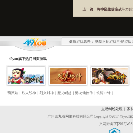
上一篇：
下一篇：
将神必胜攻略
将神快速提升战斗力的
健康游戏忠告： 抵制不良游戏 拒绝盗版
49you旗下热门
网页游戏
葫芦娃
|
烈火战神
|
烈火封神
|
魔龙崛起
|
游龙仙侠传
|
铁骑冲锋
|
交易纠纷处理
|
家
广州四九游网络科技有限公司
Copyright ©2017 49y
文网游备字[2012]W-S