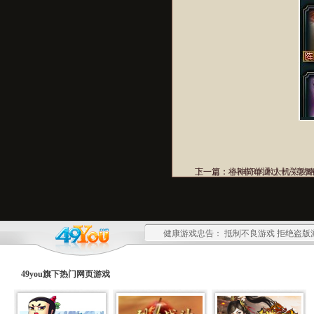
上一篇：
下一篇：
将神简单通过十六章智
小R非R的木人机关攻略
健康游戏忠告： 抵制不良游戏 拒绝盗版
49you旗下热门
网页游戏