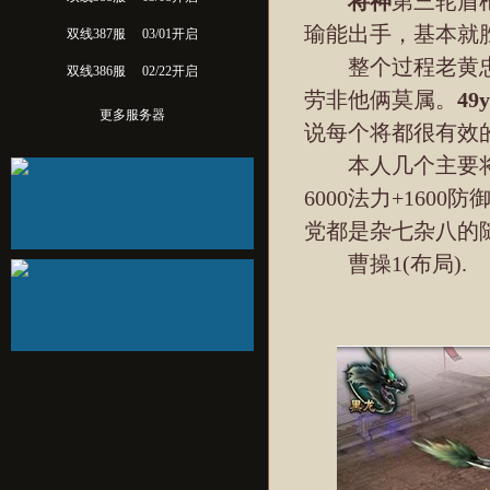
将神
第三轮盾
瑜能出手，基本就
双线387服
03/01开启
整个过程老黄忠
双线386服
02/22开启
劳非他俩莫属。
49
更多服务器
说每个将都很有效
本人几个主要将的
6000法力+1600
党都是杂七杂八的
曹操1(布局).