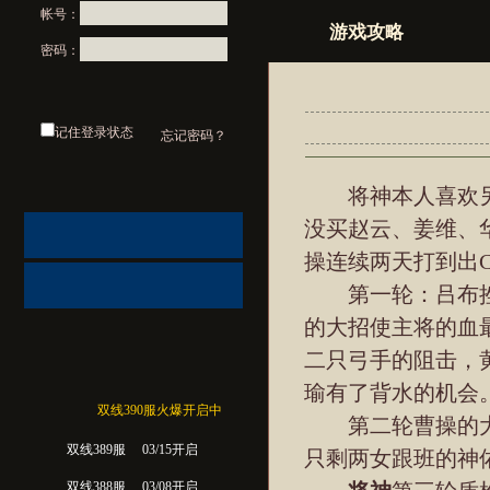
帐号：
游戏攻略
密码：
记住登录状态
忘记密码？
将神本人喜欢另
没买赵云、姜维、
操连续两天打到出
第一轮：吕布挫
的大招使主将的血
二只弓手的阻击，
瑜有了背水的机会
双线390服火爆开启中
第二轮曹操的大
双线389服
03/15开启
只剩两女跟班的神
双线388服
03/08开启