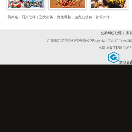
葫芦娃
|
烈火战神
|
烈火封神
|
魔龙崛起
|
游龙仙侠传
|
铁骑冲锋
|
交易纠纷处理
|
家
广州四九游网络科技有限公司
Copyright ©2017 49y
文网游备字[2012]W-S
游戏备