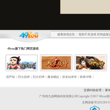
健康游戏忠告： 抵制不良游戏 拒绝盗版
49you旗下热门
网页游戏
葫芦娃
|
烈火战神
|
烈火封神
|
魔龙崛起
|
游龙仙侠传
|
铁骑冲锋
|
交易纠纷处理
|
家
广州四九游网络科技有限公司
Copyright ©2017 49y
文网游备字[2012]W-S